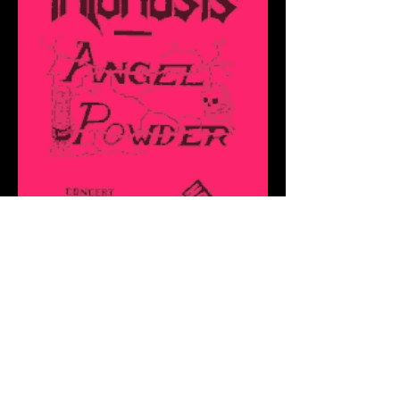
Anecdotes
" Félix mangeait n'importe quoi pour
éviter de sentir la clope au retour chez
lui.
Manu passait tout son temps à user du